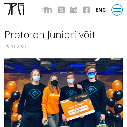
ENG
Prototon Juniori võit
29.01.2021