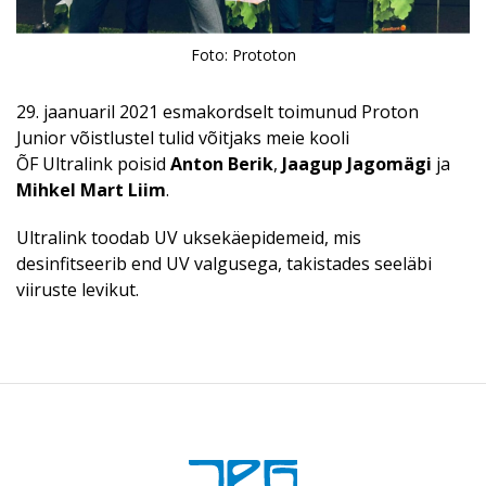
Foto: Prototon
29. jaanuaril 2021 esmakordselt toimunud Proton
Junior võistlustel tulid võitjaks meie kooli
ÕF Ultralink poisid
Anton Berik
,
Jaagup Jagomägi
ja
Mihkel Mart Liim
.
Ultralink toodab UV uksekäepidemeid, mis
desinfitseerib end UV valgusega, takistades seeläbi
viiruste levikut.