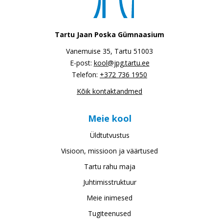
Tartu Jaan Poska Gümnaasium
Vanemuise 35, Tartu 51003
E-post:
kool@jpg.tartu.ee
Telefon:
+372 736 1950
Kõik kontaktandmed
Meie kool
Üldtutvustus
Visioon, missioon ja väärtused
Tartu rahu maja
Juhtimisstruktuur
Meie inimesed
Tugiteenused