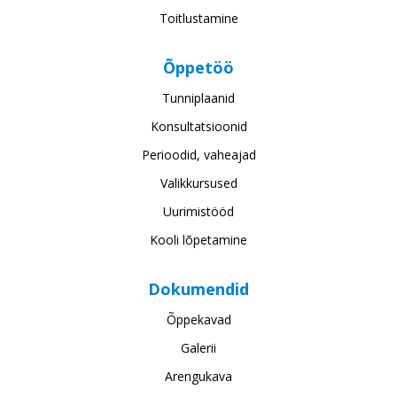
Toitlustamine
Õppetöö
Tunniplaanid
Konsultatsioonid
Perioodid, vaheajad
Valikkursused
Uurimistööd
Kooli lõpetamine
Dokumendid
Õppekavad
Galerii
Arengukava