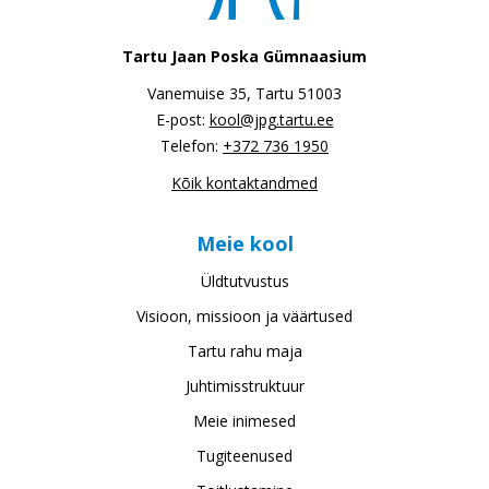
Tartu Jaan Poska Gümnaasium
Vanemuise 35, Tartu 51003
E-post:
kool@jpg.tartu.ee
Telefon:
+372 736 1950
Kõik kontaktandmed
Meie kool
Üldtutvustus
Visioon, missioon ja väärtused
Tartu rahu maja
Juhtimisstruktuur
Meie inimesed
Tugiteenused