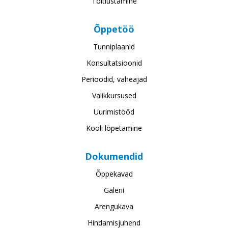
Toitlustamine
Õppetöö
Tunniplaanid
Konsultatsioonid
Perioodid, vaheajad
Valikkursused
Uurimistööd
Kooli lõpetamine
Dokumendid
Õppekavad
Galerii
Arengukava
Hindamisjuhend