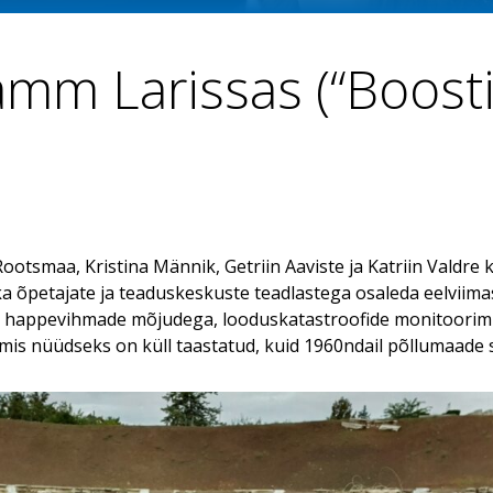
mm Larissas (“Boost
 Rootsmaa, Kristina Männik, Getriin Aaviste ja Katriin Val
reeka õpetajate ja teaduskeskuste teadlastega osaleda eelvi
 happevihmade mõjudega, looduskatastroofide monitoorimise
 mis nüüdseks on küll taastatud, kuid 1960ndail põllumaade s