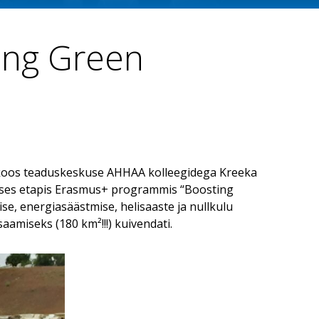
ing Green
dre koos teaduskeskuse AHHAA kolleegidega Kreeka
imases etapis Erasmus+ programmis “Boosting
, energiasäästmise, helisaaste ja nullkulu
aamiseks (180 km²!!!) kuivendati.