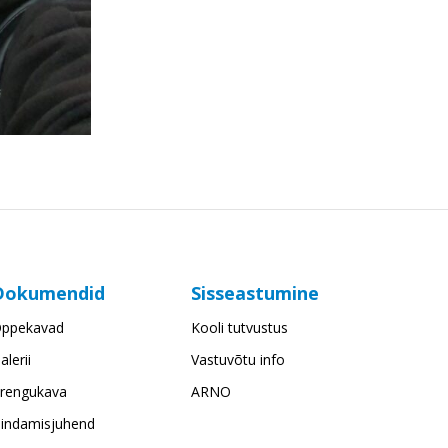
Dokumendid
Sisseastumine
ppekavad
Kooli tutvustus
alerii
Vastuvõtu info
rengukava
ARNO
indamisjuhend