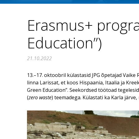
Erasmus+ progra
Education”)
21.10.2022
13.–17. oktoobril külastasid JPG õpetajad Vaike
linna Larissat, et koos Hispaania, Itaalia ja K
Green Education”. Seekordsed töötoad tegelesid
(
zero waste
) teemadega. Külastati ka Karla järve,