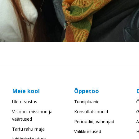
Meie kool
Õppetöö
Üldtutvustus
Tunniplaanid
Õ
Visioon, missioon ja
Konsultatsioonid
G
väärtused
Perioodid, vaheajad
A
Tartu rahu maja
Valikkursused
H
Juhtimisstruktuur