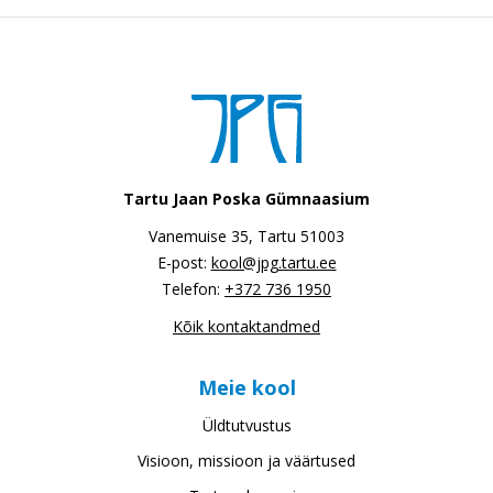
Tartu Jaan Poska Gümnaasium
Vanemuise 35, Tartu 51003
E-post:
kool@jpg.tartu.ee
Telefon:
+372 736 1950
Kõik kontaktandmed
Meie kool
Üldtutvustus
Visioon, missioon ja väärtused