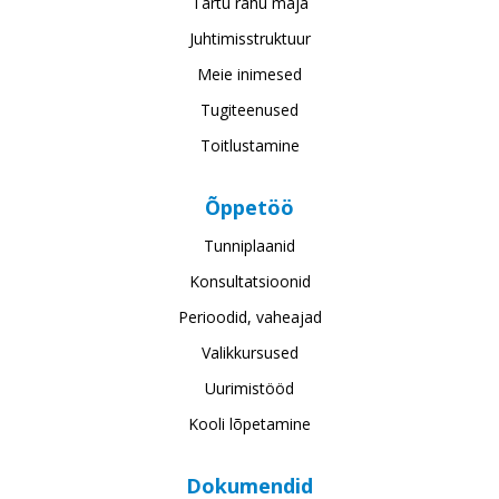
Tartu rahu maja
Juhtimisstruktuur
Meie inimesed
Tugiteenused
Toitlustamine
Õppetöö
Tunniplaanid
Konsultatsioonid
Perioodid, vaheajad
Valikkursused
Uurimistööd
Kooli lõpetamine
Dokumendid